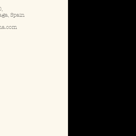
,
ga, Spain
ena.com