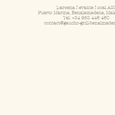
Darsena Levante Local A20
Puerto Marina, Benalamadena, Mala
Tel: +34 952 446 460
contact@gaucho-grill-benalmad